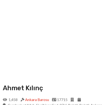
Ahmet Kılınç
1,458
Ankara Barosu
17715