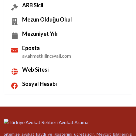
ARB Sicil
Mezun Olduğu Okul
Mezuniyet Yılı
Eposta
av.ahmetkilinc@ail.com
Web Sitesi
Sosyal Hesabı
Sitemize avukat kaydı ve gösterimi ücretsizdir. Mevcut bilgilerinizi