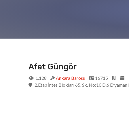
Afet Güngör
1,128
Ankara Barosu
16715
2.Etap İntes Blokları 65. Sk. No:10 D.6 Eryaman