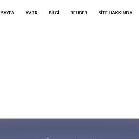
 SAYFA
AV.TR
BILGI
REHBER
SITE HAKKINDA